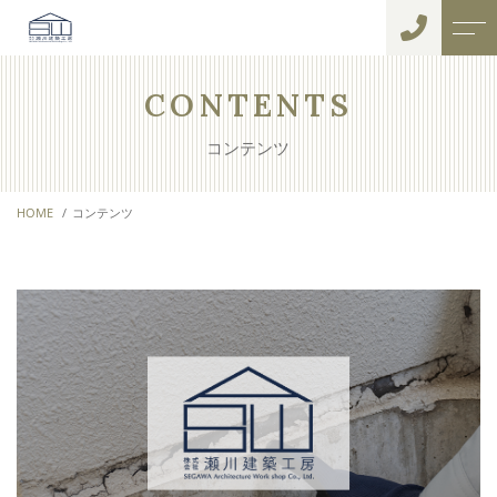
トップページ
スタッフ
CONTENTS
コンテンツ
当事務所について
お客様の声
HOME
コンテンツ
主な業務内容
アクセス
リフォーム
よくある質問
耐震診断
ニュース
外装塗装
インスペクション・住宅調
コンテンツ
査
キャンペーン